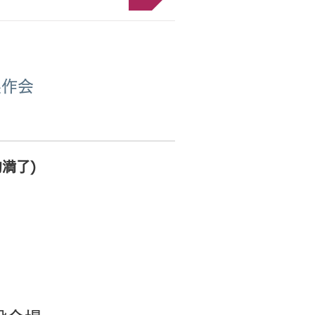
製作会
約満了)