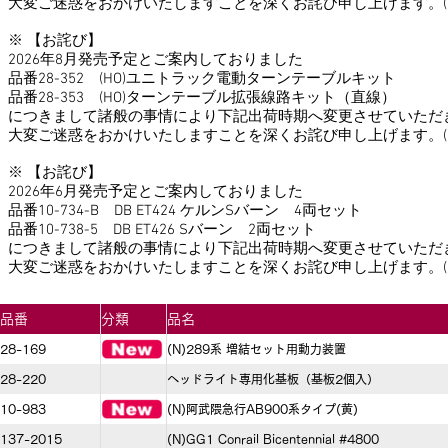
大変ご迷惑をおかけいたしますことを深くお詫び申し上げます。(2026
※ 【お詫び】
2026年8月発売予定とご案内しておりました
品番28-352 (HO)ユニトラック電動ターンテーブルキット
品番28-353 (HO)ターンテーブル拡張線路キット（直線）
につきまして諸般の事情により下記出荷時期へ変更させていただ
大変ご迷惑をおかけいたしますことを深くお詫び申し上げます。(2026
※ 【お詫び】
2026年6月発売予定とご案内しておりました
品番10-734-B DB ET424 ケルンSバーン 4両セット
品番10-738-5 DB ET426 Sバーン 2両セット
につきまして諸般の事情により下記出荷時期へ変更させていただ
大変ご迷惑をおかけいたしますことを深くお詫び申し上げます。(2026/
品番
分類
品名
28-169
(N)289系 増結セット用動力装置
28-220
ヘッドライト専用化基板（基板2個入）
10-983
(N)阿武隈急行AB900系タイプ(黄)
137-2015
(N)GG1 Conrail Bicentennial #4800