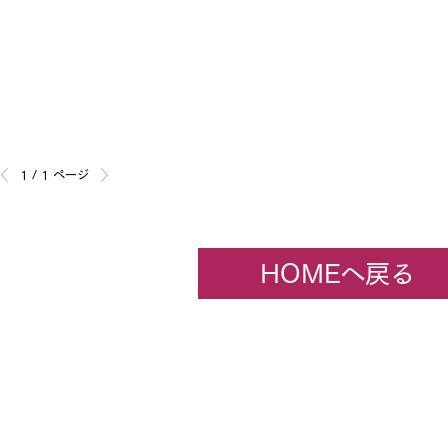
1 / 1 ページ
HOMEへ戻る
企業情報
​ホビーセンターカトー東京
All rights rese