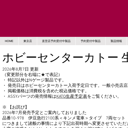
HOME
東京店
直営店予約受付中製品
予約受付中製品
製品情報
​ホビーセンターカトー 
2026年8
月7
日 更新
（変更部分を右端に★で表記）
・ 特記以外はNゲージ製品です。
・ 発売日はホビーセンターカトー入荷予定日です。一般小売店
・ 掲載価格は消費税を含めた税込価格です。
・ ASSYパーツの発売情報は
KATO生産予定表
をご覧ください。
※ 【お詫び】
2026年7月発売予定とご案内しておりました
品番10-978 伊豆急行2100系＜キンメ電車＞タイプ 7両セット
につきまして諸般の事情により下記出荷時期へ変更させていただ