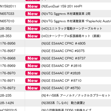
N1592011
(N)EuroDual 159 201 HHPI
N657033
(N)VTG Sggmrrs 木材運搬貨車 2両
N657010
(N)VTG Sggmrrs 木材運搬貨車 “Papierholz Austr
28-352
(HO)ユニトラック電動ターンテーブルキット
28-353
(HO)ターンテーブル拡張線路キット（直線）
176-8956
(N)GE ES44AC CPKC ＃4805
176-8957
(N)GE ES44AC CPKC #9375
176-8968
(N)GE ES44AC CPKC ＃8737
176-8969
(N)GE ES44AC CP ＃2816
176-8970
(N)GE ES44AC CP #2828
176-8971
(N)GE ES44AC CP ＃8710
176-8972
(N)GE ES44AC CP #8750
28-235
(N)キハ58系 アーノルド／ナックルカプラーセット
28-142N
(N)383系「しなの」 動力装置2
HCSP0315
(N)八戸臨海鉄道 DD56 2号機タイプ