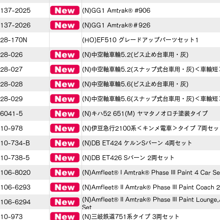
137-2025
(N)GG1 Amtrak® #906
137-2026
(N)GG1 Amtrak®＃926
28-170N
(HO)EF510 グレードアップパーツセット1
28-026
(N)中空軸車輪5.2(ビス止め台車用・灰)
28-027
(N)中空軸車輪5.2(スナップ式台車用・灰)＜車輪短
28-028
(N)中空軸車輪5.6(ビス止め台車用・灰)
28-029
(N)中空軸車輪5.6(スナップ式台車用・灰)＜車輪短
6041-5
(N)キハ52 651(M) ヤマタノオロチ塗装タイプ
10-978
(N)伊豆急行2100系＜キンメ電車＞タイプ 7両セッ
10-734-B
(N)DB ET424 ケルンSバーン 4両セット
10-738-5
(N)DB ET426 Sバーン 2両セット
106-8020
(N)Amfleet® I Amtrak® Phase III Paint 4 Car Se
106-6293
(N)Amfleet® II Amtrak® Phase III Paint Coach 
(N)Amfleet® II Amtrak® Phase III Paint Loung
106-6294
Set
10-973
(N)三岐鉄道751系タイプ 3両セット