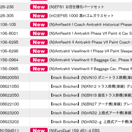
28-236
(N)EF81 お召仕様化パーツセット
28-305
(HO)EF65 1000 黒Hゴムガラスセット
106-105
(N)Amfleet® I Coach Amtrak® Historical Phase
106-8021
(N)Amfleet® I Amtrak® Phase VII Paint 4 Car S
106-6295
(N)Amfleet® II Amtrak® Phase VII Paint Coach 
106-6296
(N)Amtrak® Viewliner® I Phase VII Paint Sleepe
156-0964
(N)Amtrak® Viewliner® II Baggage Car, Phase I
156-0965
(N)Amtrak® Viewliner® II Baggage Car, Phase I
08620050
【Hack Brücken】(N)VN10 ポニートラス鉄橋(
08621050
【Hack Brücken】(N)KN12 トラス鉄橋(単線) グ
08622050
【Hack Brücken】(N)BN18 曲弦トラス鉄橋(単線
08622100
【Hack Brücken】(N)BN27 アーチ橋(単線) グレ
08623200
【Hack Brücken】(N)HN32 上路式アーチ橋(単線
08623202
【Hack Brücken】(N)HN32-ｇ 上路式アーチ橋
N1594511
(N)EuroDual 159 451-4 EBS