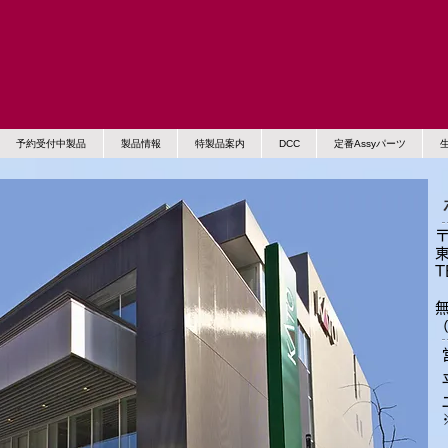
予約受付中製品
製品情報
特製品案内
DCC
定番Assyパーツ
〒
東
T