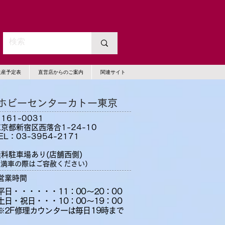
生産予定表
直営店からのご案内
関連サイト
ホビーセンターカトー
東京
161-0031
京都新宿区西落合1-24-10
EL：03-3954-2171
無料駐車場あり(店舗西側)
（満車の際はご容赦ください）
営業時間
平日・・・・・・11：00〜20：00
土日・祝日・・・10：00〜19：00
​※2F修理カウンターは毎日19時まで