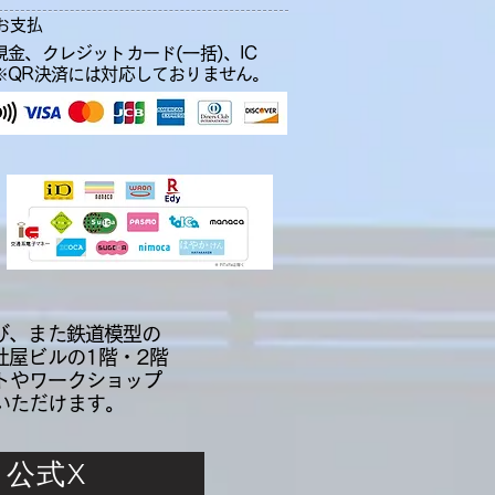
お支払
現金、クレジットカード(一括)、IC
​※QR決済には対応しておりません。
び、また鉄道模型の
社屋ビルの1階・2階
トやワークショップ
いただけます。
公式X