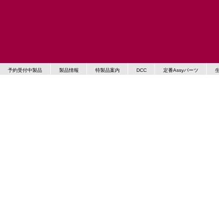
予約受付中製品
製品情報
特製品案内
DCC
定番Assyパーツ