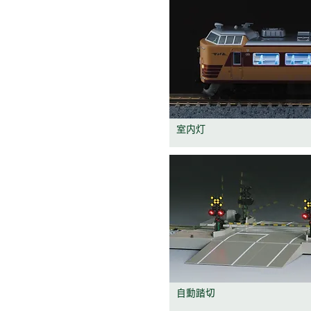
​室内灯
自動踏切