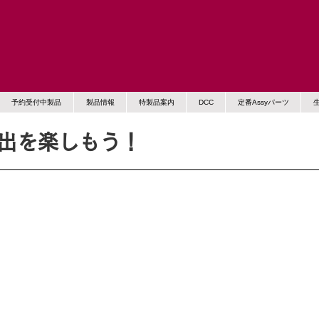
予約受付中製品
製品情報
特製品案内
DCC
定番Assyパーツ
出を楽しもう！