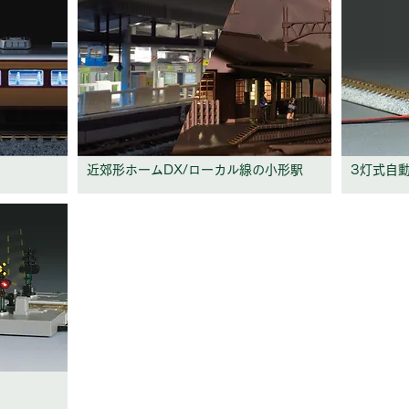
近郊形ホームDX/ローカル線の小形駅
3灯式自