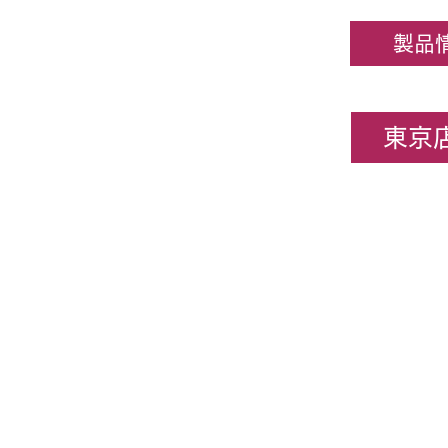
製品
東京店
企業情報
​ホビーセンターカトー東京
All rights rese
★コンテンツ・