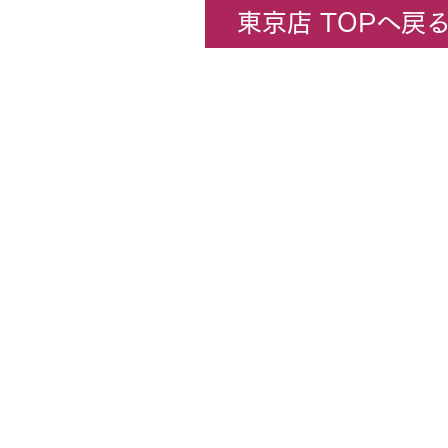
東京店 TOPへ戻
企業情報
​ホビーセンターカトー東京
All rights rese
★コンテンツ・