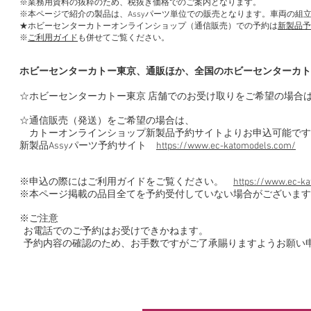
※業務用資料の抜粋のため、税抜き価格でのご案内となります。
※本ページで紹介の製品は、Assyパーツ単位での販売となります。車両の組
★ホビーセンターカトーオンラインショップ（通信販売）での予約は
新製品予
※
ご利用ガイド
も併せてご覧ください。
ホビーセンターカトー東京、通販ほか、全国のホビーセンターカト
☆ホビーセンターカトー東京 店舗でのお受け取りをご希望の場合
☆通信販売（発送）をご希望の場合は、
カトーオンラインショップ新製品予約サイトよりお申込可能です
新製品Assyパーツ予約サイト
https://www.ec-katomodels.com/
※申込の際にはご利用ガイドをご覧ください。
https://www.ec-ka
※本ページ掲載の品目全てを予約受付していない場合がございます
※ご注意
お電話でのご予約はお受けできかねます。
予約内容の確認のため、お手数ですがご了承賜りますようお願い