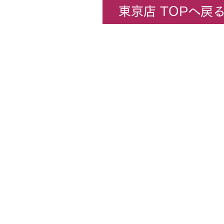
東京店 TOPへ戻
企業情報
​ホビーセンターカトー東京
All rights rese
★コンテンツ・