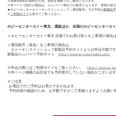
※業務用資料の抜粋のため、税抜き価格でのご案内となります。
※本ページで紹介の製品は、Assyパーツ単位での販売となります。車両の組
★ホビーセンターカトーオンラインショップ（通信販売）での予約は
新製品予
※
ご利用ガイド
も併せてご覧ください。
ホビーセンターカトー東京、通販ほか、全国のホビーセンターカト
☆ホビーセンターカトー東京 店舗でのお受け取りをご希望の場合
☆通信販売（発送）をご希望の場合は、
カトーオンラインショップ新製品予約サイトよりお申込可能です
新製品Assyパーツ予約サイト
https://www.ec-katomodels.com/
※申込の際にはご利用ガイドをご覧ください。
https://www.ec-ka
※本ページ掲載の品目全てを予約受付していない場合がございます
※ご注意
お電話でのご予約はお受けできかねます。
予約内容の確認のため、お手数ですがご了承賜りますようお願い