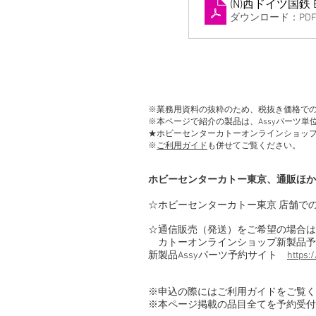
(N)西ドイツ国鉄 E
ダウンロード：PDF •
※業務用資料の抜粋のため、税抜き価格で
※本ページで紹介の製品は、Assyパーツ
★ホビーセンターカトーオンラインショッ
※
ご利用ガイド
も併せてご覧ください。
ホビーセンターカトー東京、通販ほか
☆ホビーセンターカトー東京 店舗で
☆通信販売（発送）をご希望の場合は
カトーオンラインショップ新製品予
新製品Assyパーツ予約サイト
https:
※申込の際にはご利用ガイドをご覧
※本ページ掲載の品目全てを予約受付