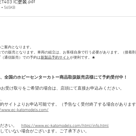
.pdf
T403 IC塗装
 565KB
のご案内となります。
単位での販売となります。車両の組立は、お客様自身で行う必要があります。（接着
プ（通信販売）での予約は
新製品予約サイト
が便利です。★
、全国のホビーセンターカトー商品取扱販売店様にて予約受付中！
のお受け取りをご希望の場合は、店頭にて直接お申込みください。
、
約サイトよりお申込可能です。（予告なく受付終了する場合があります
//www.ec-katomodels.com/
ください。
https://www.ec-katomodels.com/html/info.html
していない場合がございます。ご了承下さい。