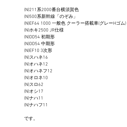
(N)211系2000番台横須賀色
(N)500系新幹線「のぞみ」
(N)EF64 1000 一般色 クーラー搭載車(グレーHゴム)
(N)ホキ2500 JR仕様
(N)DD54 初期形
(N)DD54 中期形
(N)EF10 3次形
(N)スハネ16
(N)オハネ12
(N)オハネフ12
(N)オロネ10
(N)スロ62
(N)オシ17
(N)ナハ11
(N)ナハフ11
です。