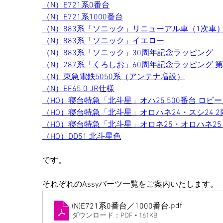
（N）E721系0番台
（N）E721系1000番台
（N）883系「ソニック」リニューアル車（1次車
（N）883系「ソニック」イエロー
（N）883系「ソニック」30周年記念ラッピング
（N）287系「くろしお」60周年記念ラッピング 第
（N）東急電鉄5050系（アンテナ増設）
（N）EF65 0 JR仕様
（HO）寝台特急「北斗星」オハ25 500番台 ロビ
（HO）寝台特急「北斗星」オロハネ24・スシ24 
（HO）寝台特急「北斗星」オロネ25・オロハネ25
（HO）DD51 北斗星色
です。
それぞれのAssyパーツ一覧をご案内いたします。
.pdf
(N)E721系0番台／1000番台
ダウンロード：PDF • 161KB