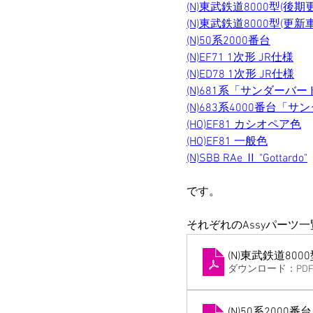
(N)東武鉄道8000型(
(N)東武鉄道8000型(更新
(N)50系2000番台
(N)EF71 1次形 JR仕様
(N)ED78 1次形 JR仕様
(N)681系「サンダーバ
(N)683系4000番台「
(HO)EF81 カシオペア色
(HO)EF81 一般色
(N)SBB RAe Ⅱ "Gottardo"
です。
それぞれのAssyパーツ
(N)東武鉄道800
ダウンロード：PDF •
(N)50系2000番台