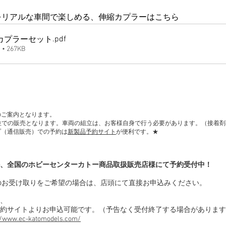
0番台をリアルな車間で楽しめる、伸縮カプラーはこちら
.pdf
カプラーセット
 267KB
のご案内となります。
単位での販売となります。車両の組立は、お客様自身で行う必要があります。（接着
プ（通信販売）での予約は
新製品予約サイト
が便利です。★
、全国のホビーセンターカトー商品取扱販売店様にて予約受付中！
のお受け取りをご希望の場合は、店頭にて直接お申込みください。
、
約サイトよりお申込可能です。（予告なく受付終了する場合があります
//www.ec-katomodels.com/