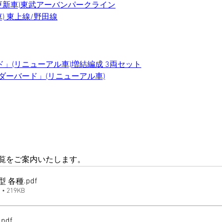
後期更新車)東武アーバンパークライン
車) 東上線/野田線
ード」(リニューアル車)増結編成 3両セット
サンダーバード」(リニューアル車)
一覧をご案内いたします。
.pdf
0型 各種
 219KB
.pdf