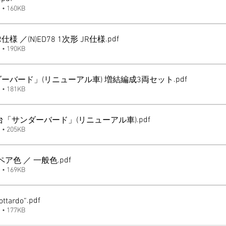
 160KB
.pdf
 JR仕様 ／(N)ED78 1次形 JR仕様
 190KB
.pdf
ンダーバード」(リニューアル車) 増結編成3両セット
 181KB
.pdf
00番台「サンダーバード」(リニューアル車)
 205KB
.pdf
シオペア色 ／ 一般色
 169KB
.pdf
ttardo“
 177KB