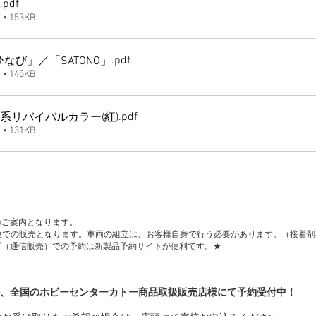
.pdf
 153KB
.pdf
系「ひなび」／「SATONO」
 145KB
.pdf
653系リバイバルカラー(紅)
 131KB
のご案内となります。
単位での販売となります。車両の組立は、お客様自身で行う必要があります。（接着
プ（通信販売）での予約は
新製品予約サイト
が便利です。★
、全国のホビーセンターカトー商品取扱販売店様にて予約受付中！