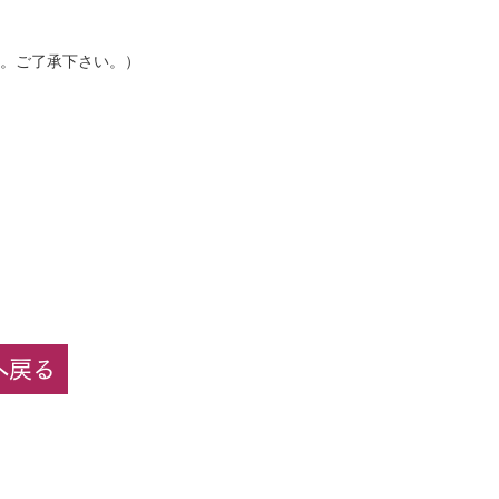
。ご了承下さい。）
へ戻る
​KATO
インショップ