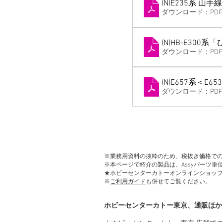
(N)E235系 山手線
ダウンロード：PDF •
(N)HB-E300
ダウンロード：PDF •
(N)E657系＜E
ダウンロード：PDF •
※業務用資料の抜粋のため、税抜き価格で
※本ページで紹介の製品は、Assyパーツ
★ホビーセンターカトーオンラインショッ
※
ご利用ガイド
も併せてご覧ください。
ホビーセンターカトー東京、通販ほか