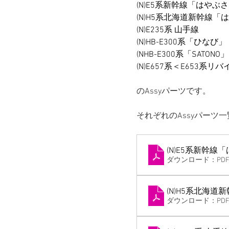
(N)E5系新幹線「はやぶ
(N)H5系北海道新幹線「
(N)E235系 山手線
(N)HB-E300系「ひなび」
(NHB-E300系「SATONO」
(N)E657系＜E653系リ
のAssyパーツです。
それぞれのAssyパーツ
(N)E5系新幹線
ダウンロード：PDF •
(N)H5系北海
ダウンロード：PDF •