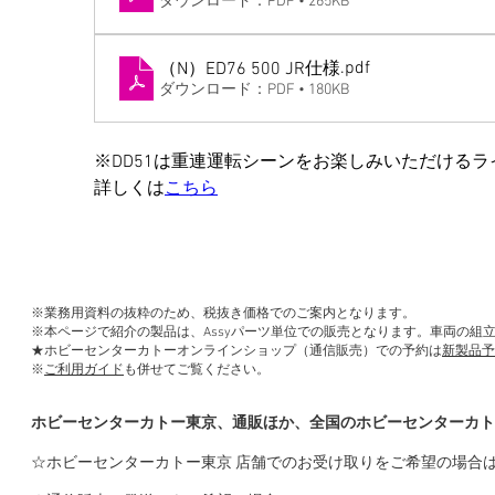
ダウンロード：PDF • 265KB
.pdf
（N）ED76 500 JR仕様
ダウンロード：PDF • 180KB
※DD51は重連運転シーンをお楽しみいただける
詳しくは
こちら
※業務用資料の抜粋のため、税抜き価格でのご案内となります。
※本ページで紹介の製品は、Assyパーツ単位での販売となります。車両の組
★ホビーセンターカトーオンラインショップ（通信販売）での予約は
新製品予
※
ご利用ガイド
も併せてご覧ください。
ホビーセンターカトー東京、通販ほか、全国のホビーセンターカト
☆ホビーセンターカトー東京 店舗でのお受け取りをご希望の場合