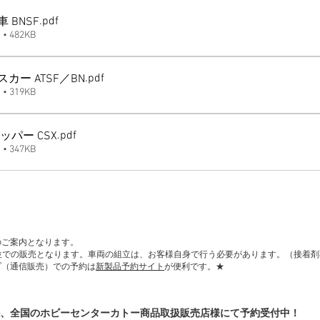
.pdf
 BNSF
 482KB
.pdf
スカー ATSF／BN
 319KB
.pdf
パー CSX
 347KB
のご案内となります。
単位での販売となります。車両の組立は、お客様自身で行う必要があります。（接着
プ（通信販売）での予約は
新製品予約サイト
が便利です。★
、全国のホビーセンターカトー商品取扱販売店様にて予約受付中！