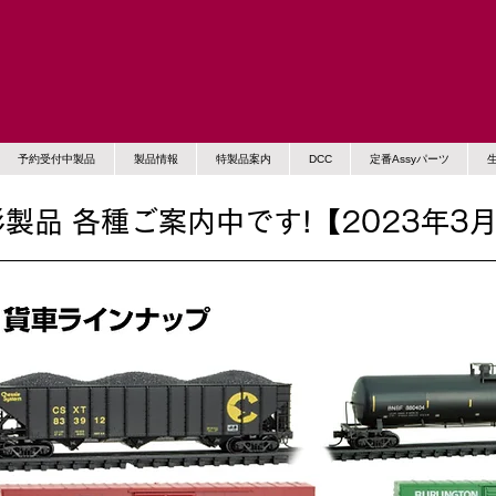
予約受付中製品
製品情報
特製品案内
DCC
定番Assyパーツ
製品 各種ご案内中です!【2023年3