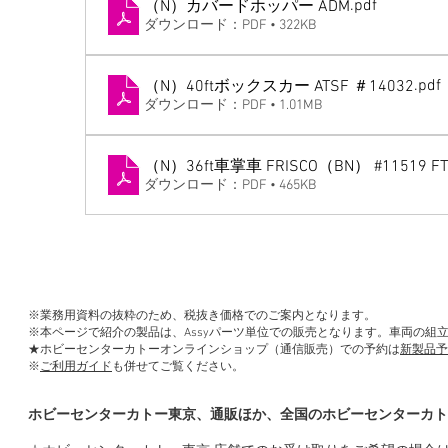
.pdf
（N）カバードホッパー ADM
ダウンロード：PDF • 322KB
.pdf
（N）40ftボックスカー ATSF ＃14032
ダウンロード：PDF • 1.01MB
（N）36ft車掌車 FRISCO（BN） #11519 FT
ダウンロード：PDF • 465KB
※業務用資料の抜粋のため、税抜き価格でのご案内となります。
※本ページで紹介の製品は、Assyパーツ単位での販売となります。車両の組
★ホビーセンターカトーオンラインショップ（通信販売）での予約は
新製品予
※
ご利用ガイド
も併せてご覧ください。
ホビーセンターカトー東京、通販ほか、全国のホビーセンターカト