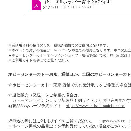
.pdf
（N）50ftホッパー貨車 GACX
ダウンロード：PDF • 453KB
※業務用資料の抜粋のため、税抜き価格でのご案内となります。
※本ページで紹介の製品は、Assyパーツ単位での販売となります。車両の組
★ホビーセンターカトーオンラインショップ（通信販売）での予約は
新製品予
※
ご利用ガイド
も併せてご覧ください。
ホビーセンターカトー東京、通販ほか、全国のホビーセンターカト
☆ホビーセンターカトー東京 店舗でのお受け取りをご希望の場合
☆通信販売（発送）をご希望の場合は、
カトーオンラインショップ新製品予約サイトよりお申込可能です
新製品Assyパーツ予約サイト
https://www.ec-katomodels.com/
※申込の際にはご利用ガイドをご覧ください。
https://www.ec-ka
※本ページ掲載の品目全てを予約受付していない場合がございます