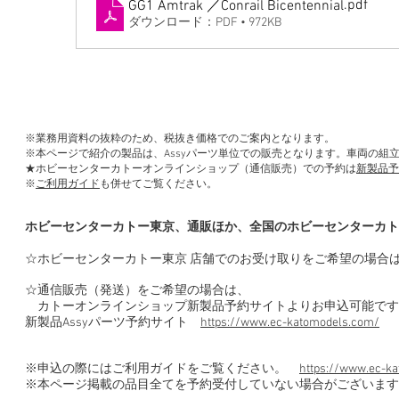
.pdf
GG1 Amtrak ／Conrail Bicentennial
ダウンロード：PDF • 972KB
※業務用資料の抜粋のため、税抜き価格でのご案内となります。
※本ページで紹介の製品は、Assyパーツ単位での販売となります。車両の組
★ホビーセンターカトーオンラインショップ（通信販売）での予約は
新製品予
※
ご利用ガイド
も併せてご覧ください。
ホビーセンターカトー東京、通販ほか、全国のホビーセンターカト
☆ホビーセンターカトー東京 店舗でのお受け取りをご希望の場合
☆通信販売（発送）をご希望の場合は、
カトーオンラインショップ新製品予約サイトよりお申込可能です
新製品Assyパーツ予約サイト
https://www.ec-katomodels.com/
※申込の際にはご利用ガイドをご覧ください。
https://www.ec-ka
※本ページ掲載の品目全てを予約受付していない場合がございます