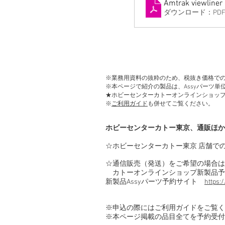
Amtrak viewliner
ダウンロード：PDF •
※業務用資料の抜粋のため、税抜き価格で
※本ページで紹介の製品は、Assyパーツ
★ホビーセンターカトーオンラインショッ
※
ご利用ガイド
も併せてご覧ください。
ホビーセンターカトー東京、通販ほか
☆ホビーセンターカトー東京 店舗で
☆通信販売（発送）をご希望の場合は
カトーオンラインショップ新製品予
新製品Assyパーツ予約サイト
https:
※申込の際にはご利用ガイドをご覧
※本ページ掲載の品目全てを予約受付