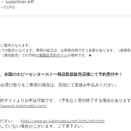
.pdf
 ・ superliner
 833KB
のご案内となります。
単位での販売となります。車両の組立は、お客様自身で行う必要があります。（接着
プ（通信販売）での予約は
新製品予約サイト
が便利です。★
、全国のホビーセンターカトー商品取扱販売店様にて予約受付中！
のお受け取りをご希望の場合は、店頭にて直接お申込みください。
、
約サイトよりお申込可能です。（予告なく受付終了する場合があります
//www.ec-katomodels.com/
ください。
https://www.ec-katomodels.com/html/info.html
していない場合がございます。ご了承下さい。