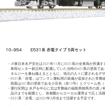
品番
品名
10-954
E531系 赤電タイプ 5両セット
・JR東日本水戸支社は2021年11月にE531系の全車両が所属
車両センター創立時に配属していた当時の401系の塗装であ
タルジーを兼ね備えるとともに、地元の人々に愛されるデザ
・E531系「赤電」はワンマン運転用の装備が追加された常磐
前面は401系の塗装である小豆色（赤13号）とクリーム色
・運行区間は 水戸を中心に北は常磐線の福島県相馬市の原ノ
品川までを範囲とし、首都圏からローカル運用まで広く活躍
・E531系「赤電」は2023年3月頃まで活躍する予定です。