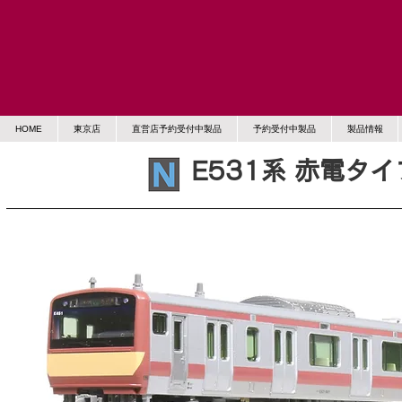
HOME
東京店
直営店予約受付中製品
予約受付中製品
製品情報
E531系 赤電タ