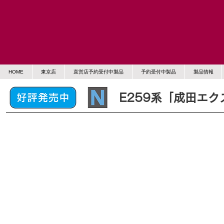
HOME
東京店
直営店予約受付中製品
予約受付中製品
製品情報
E259系「成田エ