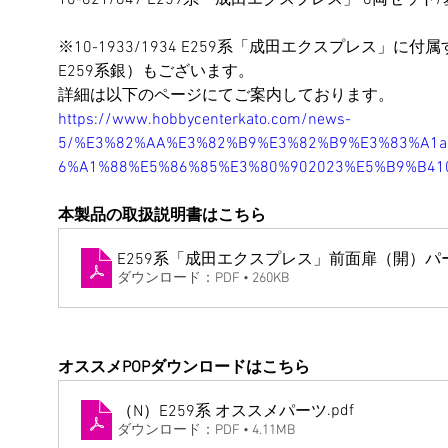
10-821/847 E259系「成田エクスプレス」 6両セッ
※10-1933/1934 E259系「成田エクスプレス」に付
E259系銀）もございます。
詳細は以下のページにてご案内しております。
https://www.hobbycenterkato.com/news-
5/%E3%82%AA%E3%82%B9%E3%82%B9%E3%83%A1a
6%A1%88%E5%86%85%E3%80%902023%E5%B9%B41
本製品の取扱説明書はこちら
E259系「成田エクスプレス」前面扉（開）パ
ダウンロード：PDF • 260KB
オススメPOPダウンロードはこちら
.pdf
（N）E259系 オススメパーツ
ダウンロード：PDF • 4.11MB