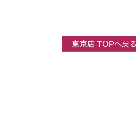
東京店 TOPへ戻
企業情報
​ホビーセンターカトー東京
All rights rese
★コンテンツ・