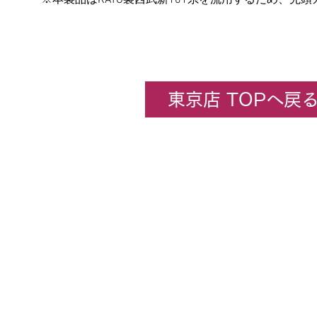
※本製品はKATO製西武新101系を流用するため、先
東京店 TOPへ戻
企業情報
​ホビーセンターカトー東京
All rights rese
★コンテンツ・