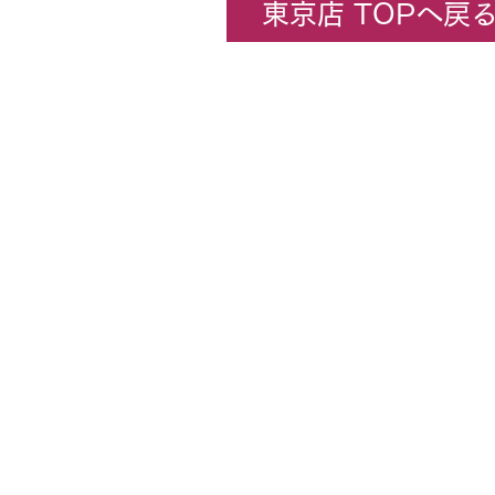
東京店 TOPへ戻
企業情報
​ホビーセンターカトー東京
All rights rese
★コンテンツ・