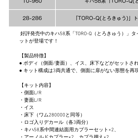
10-960
キハ58系「TORO-Q
28-286
「TORO-Q(とろきゅう)
 好評発売中のキハ58系「TORO-Q（とろきゅう）
ットが登場です！
【製品特徴】
● ボディ（側面/妻面）、イス、床下などがセットさ
● キット構成は3両共通で、側面に扉がない形態を
【キット内容】
・側面L/R
・妻面L/R
・イス
・床下（ワム280000と同等）
・ロゴ入りデカール（各3両分）
・キハ58系中間連結面用カプラーセット×2、
・アーノルドカプラー×2、カプラ押え×2、