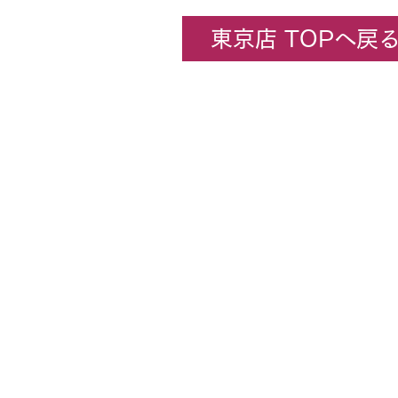
東京店 TOPへ戻
企業情報
​ホビーセンターカトー東京
All rights rese
★コンテンツ・