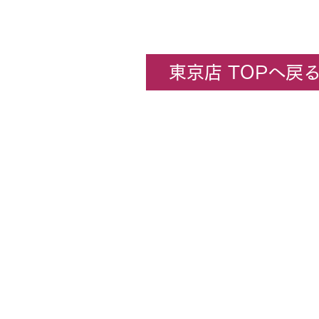
東京店 TOPへ戻
企業情報
​ホビーセンターカトー東京
All rights rese
★コンテンツ・