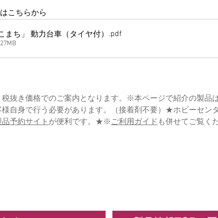
ドはこちらから
.pdf
（N）E3系新幹線「こまち」 動力台車（タイヤ付）
27MB
税抜き価格でのご案内となります。※本ページで紹介の製品は、
客様自身で行う必要があります。（接着剤不要）★ホビーセン
製品予約サイト
が便利です。★※
ご利用ガイド
も併せてご覧く