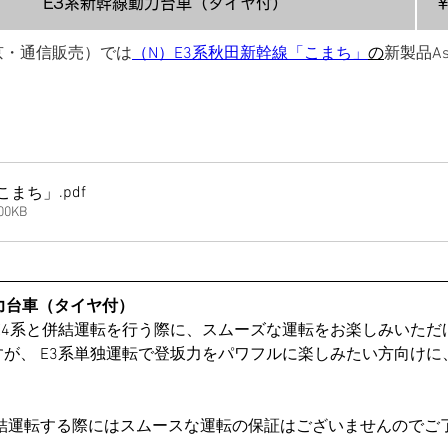
E3系新幹線動力台車（タイヤ付）
￥
京・通信販売）では
（N）E3系秋田新幹線「こまち」
の
新製品A
。
.pdf
「こまち」
0KB
力台車（タイヤ付）
やE4系と併結運転を行う際に、スムーズな運転をお楽しみいた
が、 E3系単独運転で登坂力をパワフルに楽しみたい方向け
併結運転する際にはスムースな運転の保証はございませんのでご