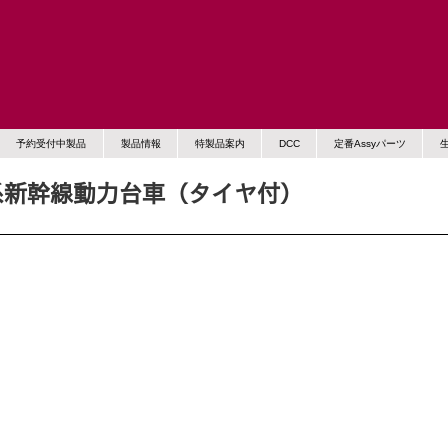
予約受付中製品
製品情報
特製品案内
DCC
定番Assyパーツ
系新幹線動力台車（タイヤ付）