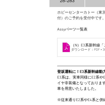
28-283
ホビーセンターカトー（東
付）のご予約を受付中です
Assyパーツ一覧表
（N）E3系新幹線
ダウンロード：PDF • 30
登坂運転に！E3系新幹線動
E3系は、実車同様にE2系
イヤ非装備となっております
車を用意いたしました。
※従来通りE2系やE4系と