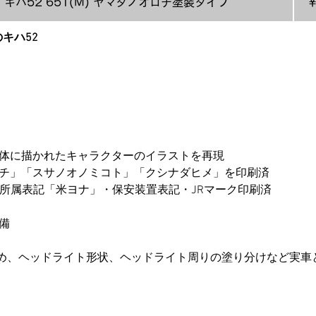
キハ52 651(M) ヤマタノオロチ塗装タイプ
￥
キハ52
車体に描かれたキャラクターのイラストを再現
ロチ」「スサノオノミコト」「クシナダヒメ」を印刷済
」・所属表記「米ヨナ」・保安装置表記・JRマーク印刷済
備
るため、ヘッドライト形状、ヘッドライト周りの塗り分けなど実