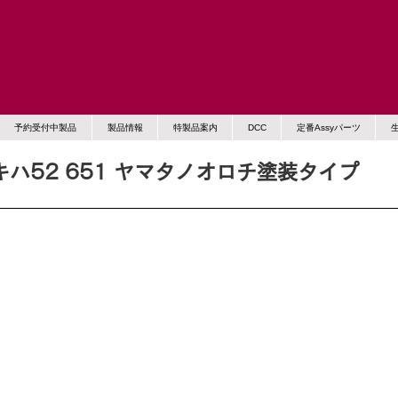
予約受付中製品
製品情報
特製品案内
DCC
定番Assyパーツ
)キハ52 651 ヤマタノオロチ塗装タイプ