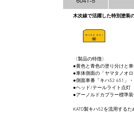
6041-5
木次線で活躍した特別塗装の
〈製品の特徴〉
●黄色と青色の塗り分けと
●車体側面の「ヤマタノオ
●側面車番「キハ52 651
●ヘッド/テールライト点灯
●アーノルドカプラー標準装
KATO製キハ52を流用す