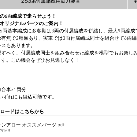
283系付属編成用動力装置
￥
3の6両編成で走らせよう！
〉オリジナルパーツのご案内！
、6両基本編成に多客期は3両の付属編成を併結し、最大9両編
有無で2種類あり、実車では3両付属編成同士を組合せて6両
ースもあります。
現すべく、付属編成同士を組み合わせた編成を模型でもお楽し
ます。この機会をぜひお見逃しなく！
台車×1両分
200いずれにも組込可能です。
ンロードはこちらから
.pdf
ャンアロー オススメパーツ
70MB