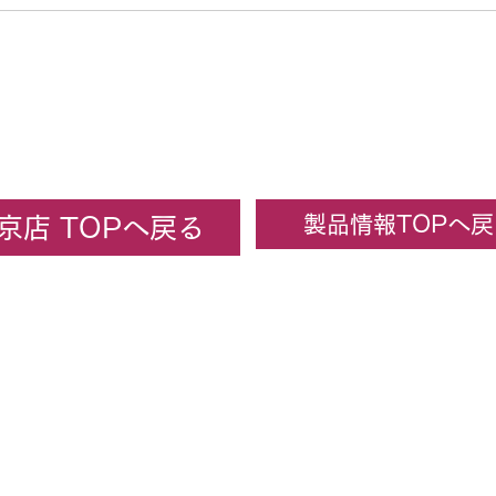
製品情報TOPへ戻
京店 TOPへ戻る
ーセンターカトー東京
KATO京都駅店
カトーオンラ
All rights reserved. 2022 株式会社ホビーセンターカトー