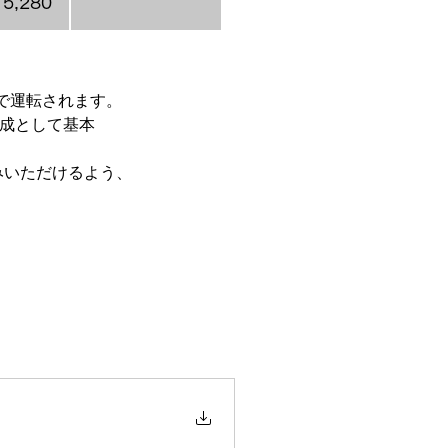
5,280
成で運転されます。
編成として基本
みいただけるよう、