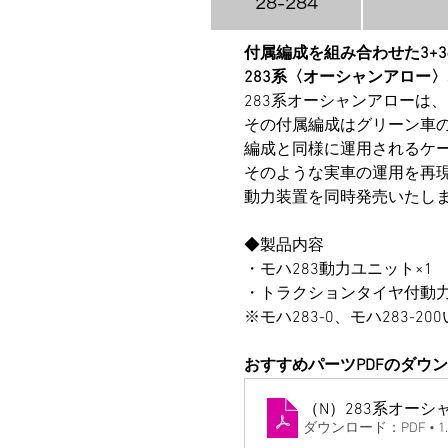
28-284
付属編成を組み合わせた3+
283系〈オーシャンアロー
283系オーシャンアローは
その付属編成はグリーン車の
編成と同様に運用されるケ
そのような実車の運用を再
動力装置を同時発売いたし
◆製品内容
・モハ283動力ユニット×1
・トラクションタイヤ付動力
※モハ283-0、モハ283-
おすすめパーツPDFのダウ
（N）283系オーシ
ダウンロード：PDF • 1.