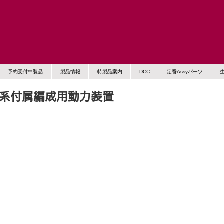
予約受付中製品
製品情報
特製品案内
DCC
定番Assyパーツ
3系付属編成用動力装置