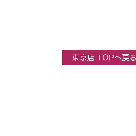
東京店 TOPへ戻
企業情報
​ホビーセンターカトー東京
All rights rese
★コンテンツ・