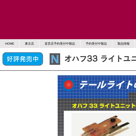
HOME
東京店
直営店予約受付中製品
予約受付中製品
製品情報
オハフ33 ライトユ