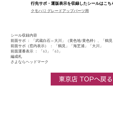
行先サボ・運版表示を収録したシールはこち
クモハ12 グレードアップパーツ用
シール収録内容
前面サボ ： 「武蔵白石⇔大川」（黄色地/黄色枠）、「鶴見
前面サボ（窓内表示） ： 「鶴見」「海芝浦」「大川」
前面運番表示 ： 「63」「63」
編成札
さよならヘッドマーク
東京店 TOPへ戻る
企業情報
​ホビーセンターカトー東京