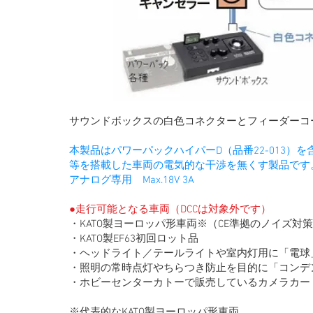
サウンドボックスの白色コネクターとフィーダーコ
本製品はパワーパックハイパーD（品番22-013）
等を搭載した車両の電気的な干渉を無くす製品です
アナログ専用 Max.18V 3A
●走行可能となる車両（DCCは対象外です）
・KATO製ヨーロッパ形車両※（CE準拠のノイズ対
・KATO製EF63初回ロット品
・ヘッドライト／テールライトや室内灯用に「電球
・照明の常時点灯やちらつき防止を目的に「コンデ
・ホビーセンターカトーで販売しているカメラカー
※代表的なKATO製ヨーロッパ形車両