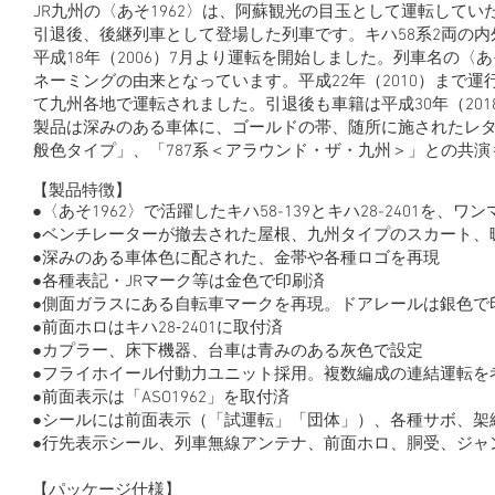
​JR九州の〈あそ1962〉は、阿蘇観光の目玉として運転していた862
引退後、後継列車として登場した列車です。キハ58系2両の
平成18年（2006）7月より運転を開始しました。列車名の〈あそ
ネーミングの由来となっています。平成22年（2010）まで
て九州各地で運転されました。引退後も車籍は平成30年（20
​製品は深みのある車体に、ゴールドの帯、随所に施されたレタ
般色タイプ」、「787系＜アラウンド・ザ・九州＞」との共
【製品特徴】
●〈あそ1962〉で活躍したキハ58-139とキハ28-2401を
●ベンチレーターが撤去された屋根、九州タイプのスカート、
●深みのある車体色に配された、金帯や各種ロゴを再現
●各種表記・JRマーク等は金色で印刷済
●側面ガラスにある自転車マークを再現。ドアレールは銀色で
●前面ホロはキハ28‐2401に取付済
●カプラー、床下機器、台車は青みのある灰色で設定
●フライホイール付動力ユニット採用。複数編成の連結運転を
●前面表示は「ASO1962」を取付済
●シールには前面表示（「試運転」「団体」）、各種サボ、架
●行先表示シール、列車無線アンテナ、前面ホロ、胴受、ジャン
【パッケージ仕様】