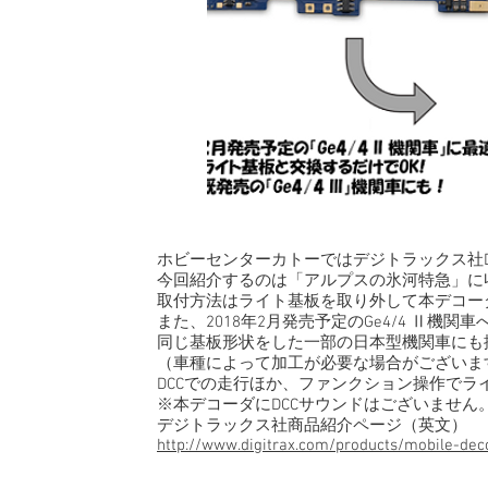
ホビーセンターカトーではデジトラックス社D
今回紹介するのは「アルプスの氷河特急」に収録
取付方法はライト基板を取り外して本デコー
また、2018年2月発売予定のGe4/4 Ⅱ機
同じ基板形状をした一部の日本型機関車にも
（車種によって加工が必要な場合がございま
DCCでの走行ほか、ファンクション操作でラ
※本デコーダにDCCサウンドはございません
デジトラックス社商品紹介ページ（英文）
http://www.digitrax.com/products/mobile-dec