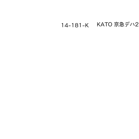
品番
KATO 京急デハ
14-181-K