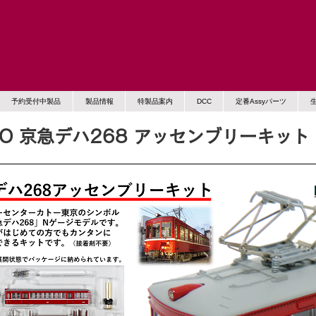
予約受付中製品
製品情報
特製品案内
DCC
定番Assyパーツ
TO 京急デハ268 アッセンブリーキット