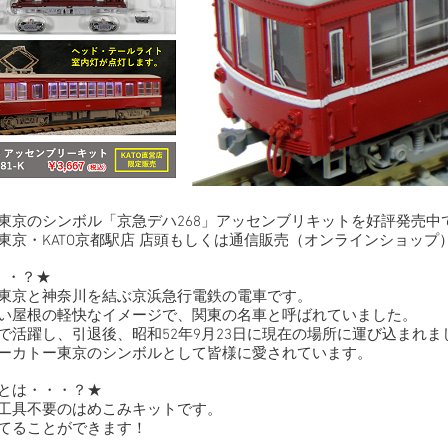
東京のシンボル「京急デハ268」アッセンブリキットを好評発売中
東京・KATO京都駅店 店頭もしくは通信販売（オンラインショップ
・・？★
東京と神奈川を結ぶ京浜急行電鉄の電車です。
い屋根の軽快なイメージで、関東の名車と呼ばれていました。
で活躍し、引退後、昭和52年9月23日に現在の場所に運び込まれま
ーカトー東京のシンボルとして皆様に愛されています。
とは・・・？★
工具不要のはめこみキットです。
てることができます！