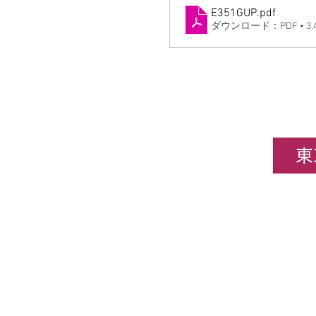
E351GUP
.pdf
ダウンロード：PDF • 3.
東
企業情報
​ホビ