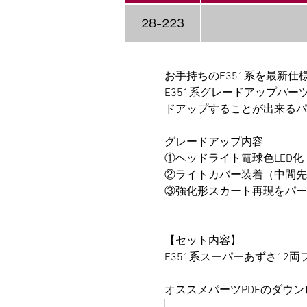
28-223
お手持ちのE351系を最新
E351系グレードアップパー
ドアップすることが出来るパ
グレードアップ内容
①ヘッドライト電球色LED化（
②ライトカバー装着（中間先頭車ク
③強化形スカート再現をパー
【セット内容】
E351系スーパーあずさ1
オススメパーツPDFのダウ