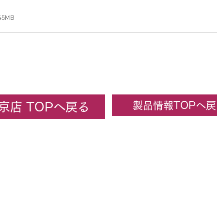
45MB
製品情報TOPへ戻
京店 TOPへ戻る
ーセンターカトー東京
KATO京都駅店
カトーオンラ
All rights reserved. 2022 株式会社ホビーセンターカトー