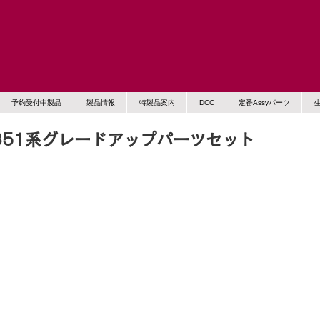
予約受付中製品
製品情報
特製品案内
DCC
定番Assyパーツ
351系グレードアップパーツセット