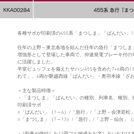
KKA00284
455系 急行「ま
各種サボが印刷済の455系「まつしま」「ばんだい」1
往年の上野～東北各地を結んだ往年の急行「まつしま」や「
増強形として登場した車両で、抑速発電ブレーキ付の勾
に活躍しました。
半室ビュッフェを備えたサハシ455を含めた7+6両の
わて」、6両が磐越西線「ばんだい」・奥羽本線「ざ
＜主な製品特徴＞
・「まつしま」「ばんだい」の種別、列車名、種別、
印刷済サボ
○「ばんだい」（1～6）/「急行」/「上野－会津若松
○「まつしま」（7～13）/「急行」/「上野－仙台」