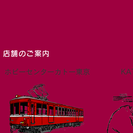
店舗のご案内
​ホビーセンターカトー東京
K